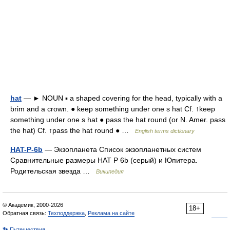
hat
— ► NOUN ▪ a shaped covering for the head, typically with a
brim and a crown. ● keep something under one s hat Cf. ↑keep
something under one s hat ● pass the hat round (or N. Amer. pass
the hat) Cf. ↑pass the hat round ● …
English terms dictionary
HAT-P-6b
— Экзопланета Список экзопланетных систем
Сравнительные размеры HAT P 6b (серый) и Юпитера.
Родительская звезда …
Википедия
© Академик, 2000-2026
18+
Обратная связь:
Техподдержка
,
Реклама на сайте
👣 Путешествия