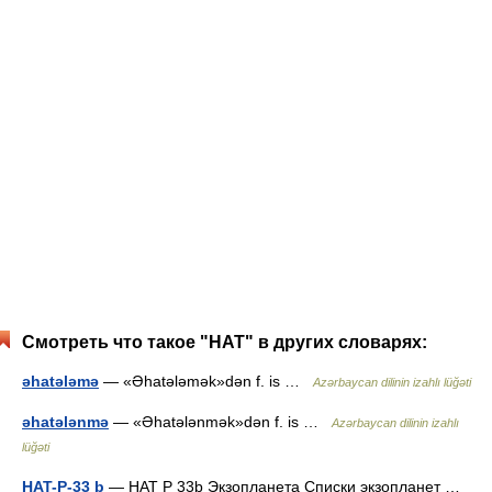
Смотреть что такое "HAT" в других словарях:
əhatələmə
— «Əhatələmək»dən f. is …
Azərbaycan dilinin izahlı lüğəti
əhatələnmə
— «Əhatələnmək»dən f. is …
Azərbaycan dilinin izahlı
lüğəti
HAT-P-33 b
— HAT P 33b Экзопланета Списки экзопланет …