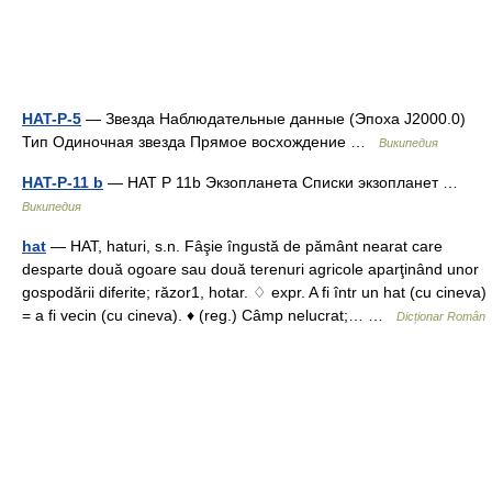
HAT-P-5
— Звезда Наблюдательные данные (Эпоха J2000.0)
Тип Одиночная звезда Прямое восхождение …
Википедия
HAT-P-11 b
— HAT P 11b Экзопланета Списки экзопланет …
Википедия
hat
— HAT, haturi, s.n. Fâşie îngustă de pământ nearat care
desparte două ogoare sau două terenuri agricole aparţinând unor
gospodării diferite; răzor1, hotar. ♢ expr. A fi într un hat (cu cineva)
= a fi vecin (cu cineva). ♦ (reg.) Câmp nelucrat;… …
Dicționar Român