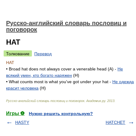
Русско-английский словарь пословиц и
поговорок
HAT
Толкование
Перевод
HAT
• Broad hat does not always cover a venerable head (A) -
Не
всякий умен, кто богато наряжен
(H)
• What counts most is what you've got under your hat -
Не одежда
красит человека
(H)
Русско-английский словарь пословиц и поговорок
.
Академик.ру
.
2013
.
Игры ⚽
Нужно решить контрольную?
HASTY
HATCHET