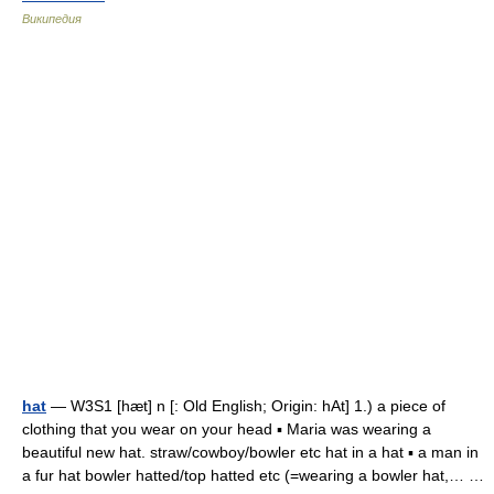
Википедия
hat
— W3S1 [hæt] n [: Old English; Origin: hAt] 1.) a piece of
clothing that you wear on your head ▪ Maria was wearing a
beautiful new hat. straw/cowboy/bowler etc hat in a hat ▪ a man in
a fur hat bowler hatted/top hatted etc (=wearing a bowler hat,… …